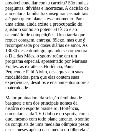
possível conciliar com a carreira? São muitas
perguntas, dúvidas e incertezas. A decisão de
aumentar a família traz inseguranças naturais
até para quem planeja esse momento. Para
uma atleta, ainda existe a preocupação de
ajustar o sonho ao potencial físico e ao
calendário de competições. Uma tarefa que
requer coragem, entrega, fôlego, mas que é
recompensada por doses diárias de amor. Às
13h30 deste domingo, quando se comemora
o Dia das Mães, o sportv reúne em um
programa especial, apresentado por Mariana
Fontes, as ex-atletas Hortência, Paula
Pequeno e Fabi Alvim, destaques em suas
modalidades, para que elas contem suas
experiências, desafios e ensinamentos sobre a
maternidade.
Maior pontuadora da seleção feminina de
basquete e um dos principais nomes da
história do esporte brasileiro, Hortência,
comentarista da TV Globo e do sportv, conta
que, mesmo com todo planejamento, o sonho
da conquista de uma medalha olímpica pesou
e seis meses após o nascimento do filho ela já