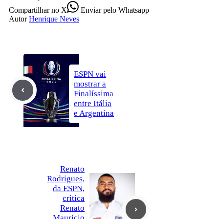
Compartilhar
no X
Enviar
pelo Whatsapp
Autor
Henrique Neves
ESPN vai
mostrar a
Finalíssima
entre Itália
e Argentina
Renato
Rodrigues,
da ESPN,
critica
Renato
Maurício