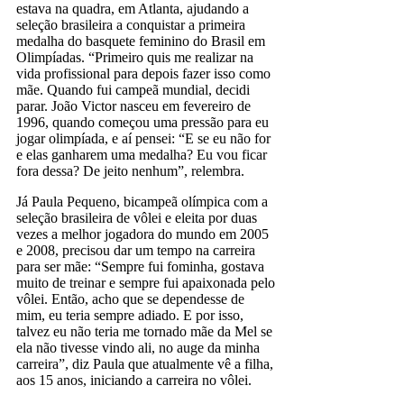
estava na quadra, em Atlanta, ajudando a
seleção brasileira a conquistar a primeira
medalha do basquete feminino do Brasil em
Olimpíadas. “Primeiro quis me realizar na
vida profissional para depois fazer isso como
mãe. Quando fui campeã mundial, decidi
parar. João Victor nasceu em fevereiro de
1996, quando começou uma pressão para eu
jogar olimpíada, e aí pensei: “E se eu não for
e elas ganharem uma medalha? Eu vou ficar
fora dessa? De jeito nenhum”, relembra.
Já Paula Pequeno, bicampeã olímpica com a
seleção brasileira de vôlei e eleita por duas
vezes a melhor jogadora do mundo em 2005
e 2008, precisou dar um tempo na carreira
para ser mãe: “Sempre fui fominha, gostava
muito de treinar e sempre fui apaixonada pelo
vôlei. Então, acho que se dependesse de
mim, eu teria sempre adiado. E por isso,
talvez eu não teria me tornado mãe da Mel se
ela não tivesse vindo ali, no auge da minha
carreira”, diz Paula que atualmente vê a filha,
aos 15 anos, iniciando a carreira no vôlei.