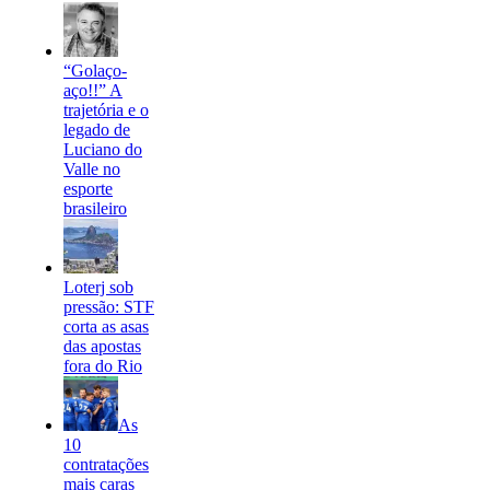
“Golaço-
aço!!” A
trajetória e o
legado de
Luciano do
Valle no
esporte
brasileiro
Loterj sob
pressão: STF
corta as asas
das apostas
fora do Rio
As
10
contratações
mais caras