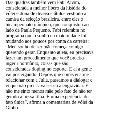
Das quadras também vem Fabi Alvim,
considerada a melhor líbero da história do
vôlei e dona de diversos títulos vestindo a
camisa da seleção brasileira, entre eles o
bicampeonato olímpico, que conquistou ao
lado de Paula Pequeno. Fabi relembra no
programa que o sonho da maternidade foi
mudando aos poucos por conta da carreira:
“Meu sonho de ser mãe começa comigo
querendo gerar. Enquanto atleta, eu precisava
fazer um procedimento que você precisa
ingerir hormônio, coisas que são
consideradas doping no esporte. E aí a gente
vai postergando. Depois que comecei a me
relacionar com a Julia, passamos a dialogar e
vi que não precisava ser eu a engravidar. E
não me sinto menos mãe pelo fato de não ter
gerado a nossa filha. É uma experiência de
fato única”, afirma a comentarista de vôlei da
Globo.
Sportv
TV Fechada