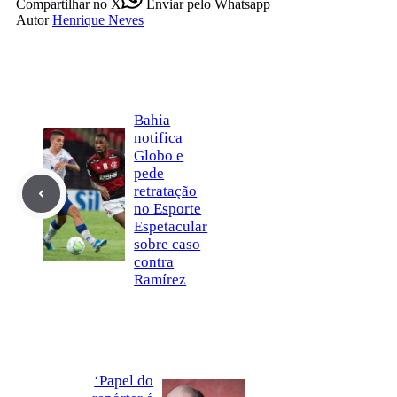
Compartilhar
no X
Enviar
pelo Whatsapp
Autor
Henrique Neves
Bahia
notifica
Globo e
pede
retratação
no Esporte
Espetacular
sobre caso
contra
Ramírez
‘Papel do