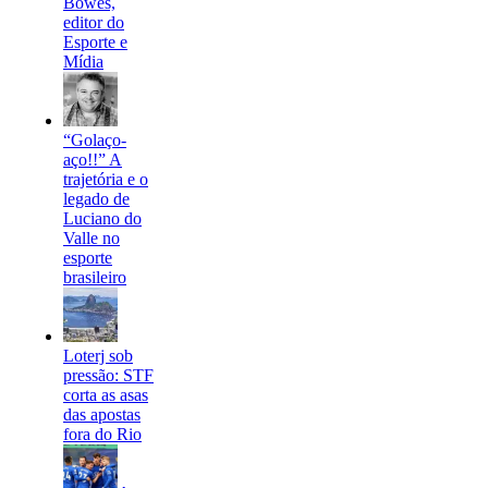
Bowes,
editor do
Esporte e
Mídia
“Golaço-
aço!!” A
trajetória e o
legado de
Luciano do
Valle no
esporte
brasileiro
Loterj sob
pressão: STF
corta as asas
das apostas
fora do Rio