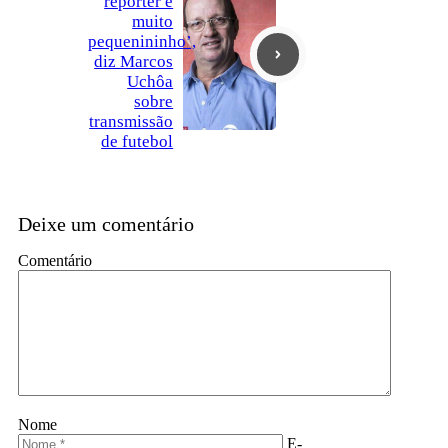
repórter é
muito
pequenininho’,
diz Marcos
Uchôa
sobre
transmissão
de futebol
Deixe um comentário
Comentário
Nome
E-