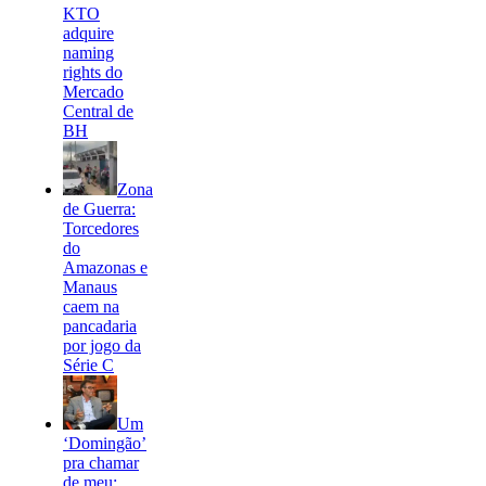
KTO
adquire
naming
rights do
Mercado
Central de
BH
Zona
de Guerra:
Torcedores
do
Amazonas e
Manaus
caem na
pancadaria
por jogo da
Série C
Um
‘Domingão’
pra chamar
de meu: