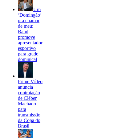
Um
‘Domingão’
pra chamar
de meu:
Band
promove
apresentador
esportivo
para grade
dominical
Prime Vídeo
anuncia
contratação
de Cléber
Machado
para
transmissão
da Copa do
Brasil