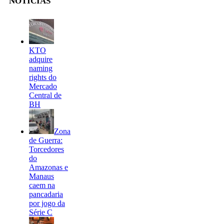
NOTÍCIAS
KTO
adquire
naming
rights do
Mercado
Central de
BH
Zona
de Guerra:
Torcedores
do
Amazonas e
Manaus
caem na
pancadaria
por jogo da
Série C