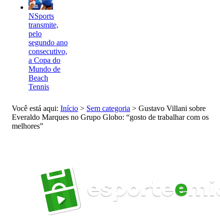
NSports
transmite,
pelo
segundo ano
consecutivo,
a Copa do
Mundo de
Beach
Tennis
Você está aqui:
Início
>
Sem categoria
>
Gustavo Villani sobre
Everaldo Marques no Grupo Globo: “gosto de trabalhar com os
melhores”