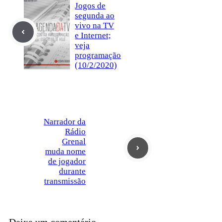
Jogos de
segunda ao
vivo na TV
e Internet;
veja
programação
(10/2/2020)
Narrador da
Rádio
Grenal
muda nome
de jogador
durante
transmissão
Deixe um comentário