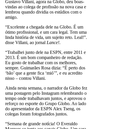
Gustavo Villani, agora na Globo, deu boas-
vindas ao colega de profissão na nova casa e
lembrou quando dividia os estúdios com o
amigo.
“Excelente a chegada dele na Globo. É um
ótimo profissional, e um cara legal. Tem uma
linda história de vida, um sujeito reto. Leal!”.
disse Villani, ao jornal
Lance!
.
“Trabalhei junto dele na ESPN, entre 2011 e
2013. É um bom companheiro de redação.
Eu gosto de trabalhar com os melhores,
sempre. Guimarães Rosa dizia: “É perto dos
‘bão’ que a gente fica ‘mió’”, e eu acredito
nisso – contou Villani.
Ainda nesta semana, o narrador da Globo fez
uma postagem pelo Instagram relembrando o
tempo onde trabalhavam juntos, e aprovou o
reforço no esporte do Grupo Globo. Ao lado
do apresentador da ESPN Alex Tseng, os
colegas foram fotografados juntos.
“Semana de grande notícia! O Everaldo
Marques se junta aos canais Globo. Um cara