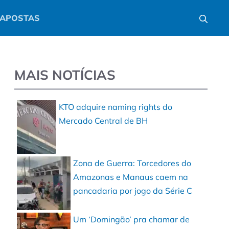
APOSTAS
MAIS NOTÍCIAS
KTO adquire naming rights do
Mercado Central de BH
Zona de Guerra: Torcedores do
Amazonas e Manaus caem na
pancadaria por jogo da Série C
Um ‘Domingão’ pra chamar de