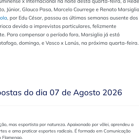
uminense x Internacional na noite desta quarta-feira, a Red
o, Júnior, Glauco Pasa, Marcelo Courrege e Renato Marsiglia
ola
, por Edu César, passou as últimas semanas ausente dos
ioca devido a imprevistos particulares, felizmente
e. Para compensar o período fora, Marsiglia já está
tafogo, domingo, e Vasco x Lanús, na próxima quarta-feira.
postas do dia 07 de Agosto 2026
ão, mas esportista por natureza. Apaixonado por vôlei, aprendeu a
rtes e ama praticar esportes radicais. É formado em Comunicação
lo Flamengo.