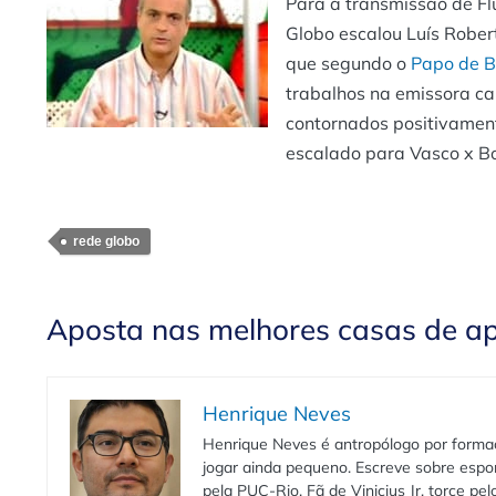
Para a transmissão de Fl
Globo escalou Luís Robert
que segundo o
Papo de B
trabalhos na emissora car
contornados positivament
escalado para Vasco x Bo
rede globo
Aposta nas melhores casas de a
Henrique Neves
Henrique Neves é antropólogo por formaç
jogar ainda pequeno. Escreve sobre espo
pela PUC-Rio. Fã de Vinicius Jr, torce pe