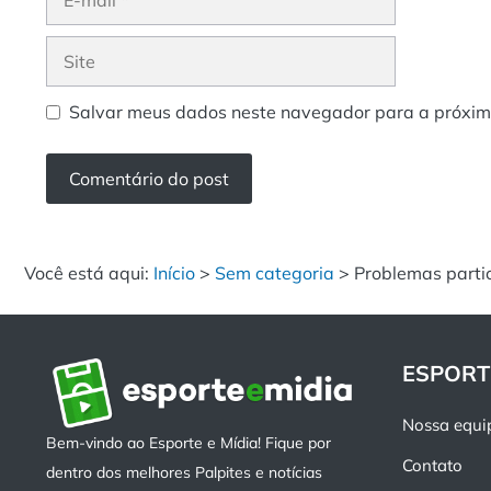
mail
Site
Salvar meus dados neste navegador para a próxim
Você está aqui:
Início
>
Sem categoria
>
Problemas parti
ESPORT
Nossa equi
Bem-vindo ao Esporte e Mídia! Fique por
Contato
dentro dos melhores Palpites e notícias