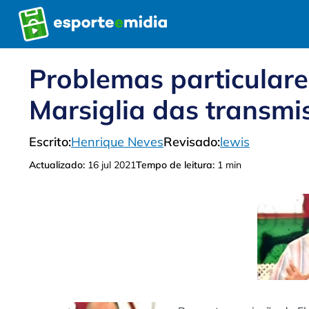
Pular
para
o
conteúdo
Problemas particular
Marsiglia das transmi
Escrito:
Henrique Neves
Revisado:
lewis
Actualizado:
16 jul 2021
Tempo de leitura:
1 min