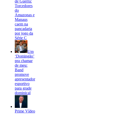
de Guerra:
Torcedores
do
Amazonas e
Manaus
caem na
pancadaria
por jogo da
Série C
Um
‘Domingão’
pra chamar
de meu:
Band
promove
apresentador
esportivo
para grade
dominical
Prime Vídeo