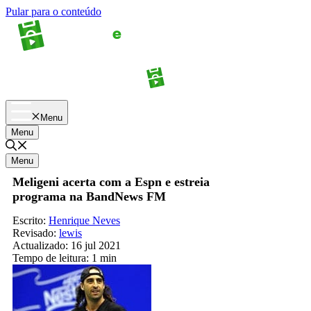
Pular para o conteúdo
Apostas
Palpites
Menu
Menu
Menu
Meligeni acerta com a Espn e estreia
programa na BandNews FM
Escrito:
Henrique Neves
Revisado:
lewis
Actualizado:
16 jul 2021
Tempo de leitura:
1 min