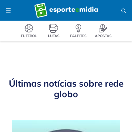
Pular
Menu
para
o
conteúdo
FUTEBOL
LUTAS
PALPITES
APOSTAS
Últimas notícias sobre
rede
globo