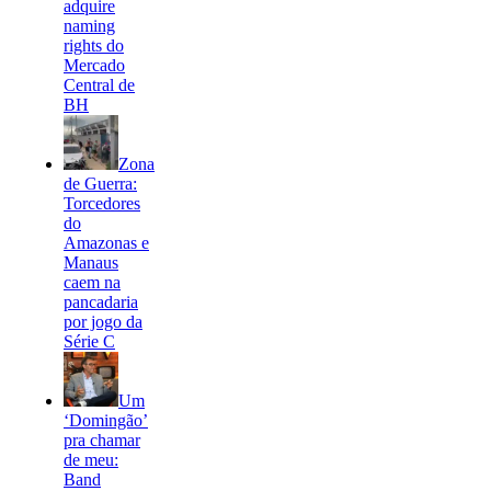
adquire
naming
rights do
Mercado
Central de
BH
Zona
de Guerra:
Torcedores
do
Amazonas e
Manaus
caem na
pancadaria
por jogo da
Série C
Um
‘Domingão’
pra chamar
de meu:
Band