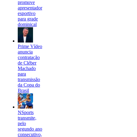
promove
apresentador
esportivo
para grade
dominical
Prime Vídeo
anuncia
contratação
de Cléber
Machado
para
transmissão
da Copa do
Brasil
NSports
transmite,
pelo
segundo ano
consecutivo,