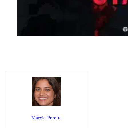
iGaming
notícias
tops
Márcia Pereira