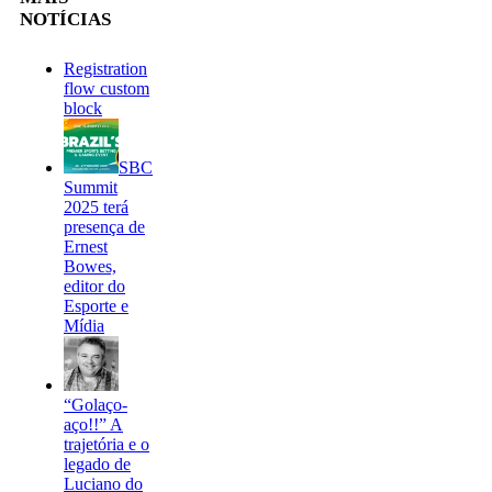
NOTÍCIAS
Registration
flow custom
block
SBC
Summit
2025 terá
presença de
Ernest
Bowes,
editor do
Esporte e
Mídia
“Golaço-
aço!!” A
trajetória e o
legado de
Luciano do