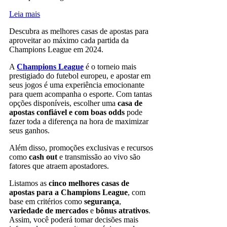
Leia mais
Descubra as melhores casas de apostas para
aproveitar ao máximo cada partida da
Champions League em 2024.
A
Champions League
é o torneio mais
prestigiado do futebol europeu, e apostar em
seus jogos é uma experiência emocionante
para quem acompanha o esporte. Com tantas
opções disponíveis, escolher uma
casa de
apostas confiável e com boas odds
pode
fazer toda a diferença na hora de maximizar
seus ganhos.
Além disso, promoções exclusivas e recursos
como
cash out
e transmissão ao vivo são
fatores que atraem apostadores.
Listamos as
cinco melhores casas de
apostas para a Champions League
, com
base em critérios como
segurança
,
variedade de mercados
e
bônus atrativos
.
Assim, você poderá tomar decisões mais