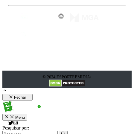
© 2024 ESPORTEEMIDIA•
Fechar
Menu
Pesquisar por: