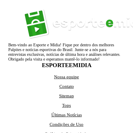
Bem-vindo ao Esporte e Mídia! Fique por dentro dos melhores
Palpites e notícias esportivas do Brasil. Junte-se a nós para
entrevistas exclusivas, notícias de última hora e análises relevantes.
Obrigado pela visita e esperamos mantê-lo informado!
ESPORTEEMIDIA
Nossa equipe
Contato
Sitemap
Tops
Últimas Notícias
Condições de Uso