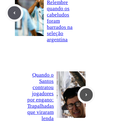
Relembre
quando os
cabeludos
foram
barrados na
seleção
argentina
Quando o
Santos
contratou
jogadores
por engano:
Trapalhadas
que viraram
lenda