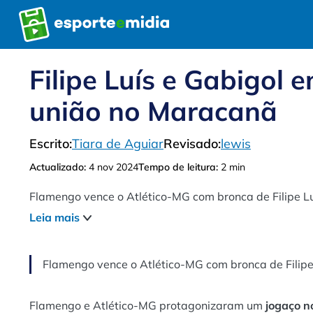
Pular
para
o
conteúdo
Filipe Luís e Gabigol 
união no Maracanã
Escrito:
Tiara de Aguiar
Revisado:
lewis
Actualizado:
4 nov 2024
Tempo de leitura:
2 min
Flamengo vence o Atlético-MG com bronca de Filipe L
Leia mais
Flamengo vence o Atlético-MG com bronca de Filipe
Flamengo e Atlético-MG protagonizaram um
jogaço n