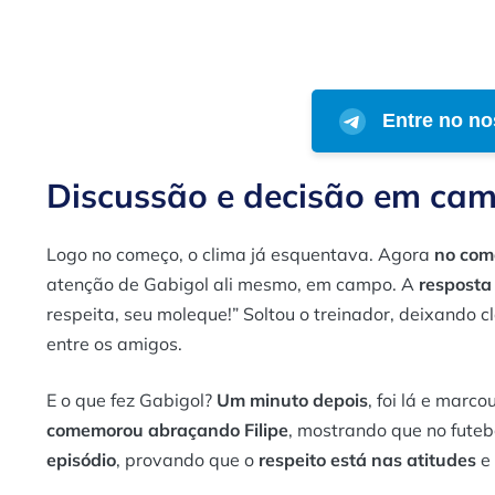
Entre no no
Discussão e decisão em ca
Logo no começo, o clima já esquentava. Agora
no com
atenção de Gabigol ali mesmo, em campo. A
resposta
respeita, seu moleque!
” Soltou o treinador, deixando c
entre os amigos.
E o que fez Gabigol?
Um minuto depois
, foi lá e marco
comemorou abraçando Filipe
, mostrando que no futebo
episódio
, provando que o
respeito está nas atitudes
e 