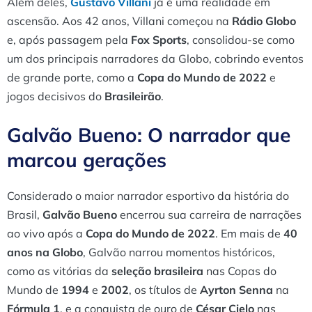
Além deles,
Gustavo Villani
já é uma realidade em
ascensão. Aos 42 anos, Villani começou na
Rádio Globo
e, após passagem pela
Fox Sports
, consolidou-se como
um dos principais narradores da Globo, cobrindo eventos
de grande porte, como a
Copa do Mundo de 2022
e
jogos decisivos do
Brasileirão
.
Galvão Bueno: O narrador que
marcou gerações
Considerado o maior narrador esportivo da história do
Brasil,
Galvão Bueno
encerrou sua carreira de narrações
ao vivo após a
Copa do Mundo de 2022
. Em mais de
40
anos na Globo
, Galvão narrou momentos históricos,
como as vitórias da
seleção brasileira
nas Copas do
Mundo de
1994
e
2002
, os títulos de
Ayrton Senna
na
Fórmula 1
, e a conquista de ouro de
César Cielo
nas