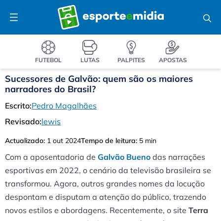
Pular
Menu
para
o
conteúdo
FUTEBOL
LUTAS
PALPITES
APOSTAS
Sucessores de Galvão: quem são os maiores
narradores do Brasil?
Escrito:
Pedro Magalhães
Revisado:
lewis
Actualizado:
1 out 2024
Tempo de leitura:
5 min
Com a aposentadoria de
Galvão Bueno
das narrações
esportivas em 2022, o cenário da televisão brasileira se
transformou. Agora, outros grandes nomes da locução
despontam e disputam a atenção do público, trazendo
novos estilos e abordagens. Recentemente, o site
Terra