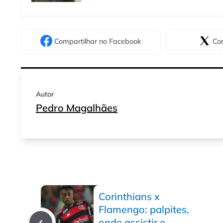
Compartilhar
no Facebook
Com
Autor
Pedro Magalhães
Corinthians x
Flamengo: palpites,
onde assistir e