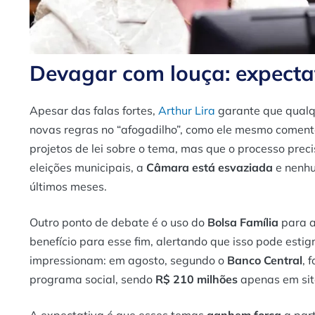
Devagar com louça: expecta
Apesar das falas fortes,
Arthur Lira
garante que qual
novas regras no “afogadilho”, como ele mesmo coment
projetos de lei sobre o tema, mas que o processo pre
eleições municipais, a
Câmara está esvaziada
e nenhu
últimos meses.
Outro ponto de debate é o uso do
Bolsa Família
para ap
benefício para esse fim, alertando que isso pode estig
impressionam: em agosto, segundo o
Banco Central
, 
programa social, sendo
R$ 210 milhões
apenas em sit
A expectativa é que esses temas
ganhem força
a part