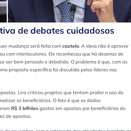
tiva de debates cuidadosos
quer mudança será feita com
cautela
. A ideia não é aprovar
ou com interlocutores. Ele reconheceu que há dezenas de
cisa ser bem pensado e debatido. O problema é que, com as
ma proposta específica foi discutida pelos líderes nos
ostas. Lira criticou projetos que tentam proibir o uso do
matizar os beneficiários. O fato é que os dados
foram
R$ 3 bilhões
gastos em apostas por beneficiários do
es de apostas.
ir de novembro, com a retomada das atividades legislativas