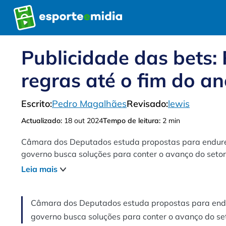
Pular
para
o
conteúdo
Publicidade das bets:
regras até o fim do a
Escrito:
Pedro Magalhães
Revisado:
lewis
Actualizado:
18 out 2024
Tempo de leitura:
2 min
Câmara dos Deputados estuda propostas para endurec
governo busca soluções para conter o avanço do setor
Leia mais
Câmara dos Deputados estuda propostas para endur
governo busca soluções para conter o avanço do set