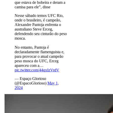
que estava de bobeira e deram a
camisa para ele”, disse
Nesse sábado temos UFC Rio,
onde o brasileiro, é campeão,
Alexandre Pantoja enfrenta o
australiano Steve Erceg,
defendendo seu cinturão do peso
mosca.
No entanto, Pantoja é
declaradamente flamenguista e,
para provocar o atual campeão
peso mosca do UFC, Erceg
apareceu com a…
pic.twitter.com/44qxIzVrdV
— Espaço Glorioso
(@EspacoGlorioso)
May 1,
2024