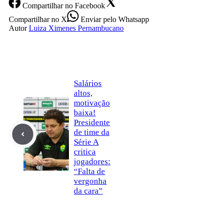
Compartilhar
no Facebook
Compartilhar
no X
Enviar
pelo Whatsapp
Autor
Luiza Ximenes Pernambucano
Salários
altos,
motivação
baixa!
Presidente
de time da
Série A
critica
jogadores:
“Falta de
vergonha
da cara”