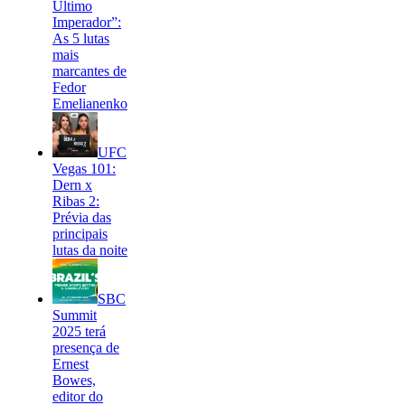
Último
Imperador”:
As 5 lutas
mais
marcantes de
Fedor
Emelianenko
UFC
Vegas 101:
Dern x
Ribas 2:
Prévia das
principais
lutas da noite
SBC
Summit
2025 terá
presença de
Ernest
Bowes,
editor do