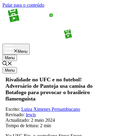
Pular para o conteúdo
Apostas
Palpites
Menu
Menu
Menu
Rivalidade no UFC e no futebol!
Adversário de Pantoja usa camisa do
Botafogo para provocar o brasileiro
flamenguista
Escrito:
Luiza Ximenes Pernambucano
Revisado:
lewis
Actualizado:
2 maio 2024
Tempo de leitura:
2 min
No UFC Rio, o australiano Steve Erceg