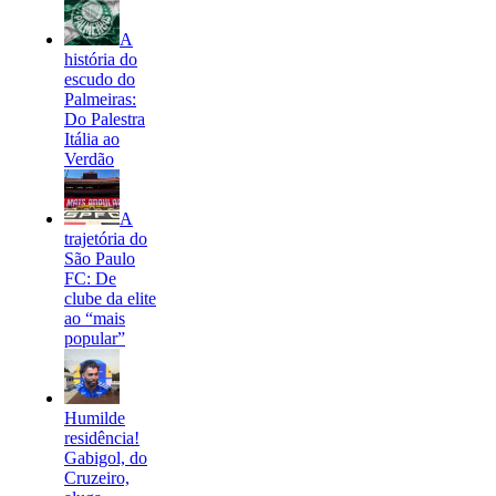
A
história do
escudo do
Palmeiras:
Do Palestra
Itália ao
Verdão
A
trajetória do
São Paulo
FC: De
clube da elite
ao “mais
popular”
Humilde
residência!
Gabigol, do
Cruzeiro,