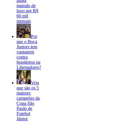
aluga
mansão de
luxo por R$
60 mil
mensais
Por
que o Boca
Juniors tem
vantagem
contra
brasileiros na
Libertadores?
Veja
que são os 5
maiores
campeões da
Copa São
Paulo de
Futebol
Júnior