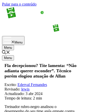
Pular para o conteúdo
Apostas
Palpites
Menu
Menu
Menu
Fla decepcionou? Tite lamenta: “Não
adianta querer esconder”. Técnico
porém elogiou atuação de Allan
Escrito:
Ederval Fernandes
Revisado:
lewis
Actualizado:
3 abr 2024
Tempo de leitura:
2 min
Treinador rubro-negro analisou o
desempenho do seu time após empate contra