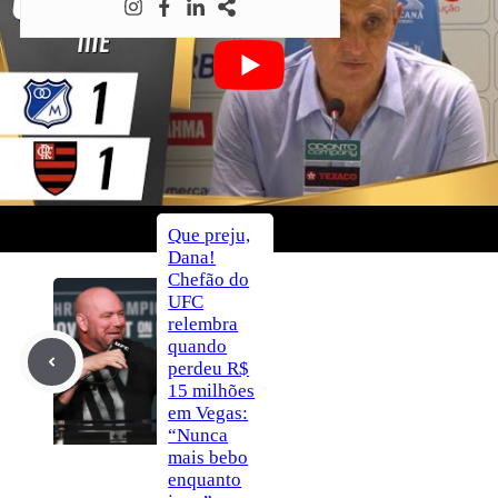
Compartilhar
no Facebook
Compartilhar
no X
Enviar
pelo Whatsapp
Autor
Ederval Fernandes
Que preju,
Dana!
Chefão do
UFC
relembra
quando
perdeu R$
15 milhões
em Vegas:
“Nunca
mais bebo
enquanto