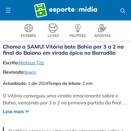
Pular
Menu
para
o
conteúdo
FUTEBOL
LUTAS
PALPITES
APOSTAS
Chama a SAMU! Vitória bate Bahia por 3 a 2 na
final do Baiano em virada épica no Barradão
Escrito:
Mateus Taz
Revisado:
lewis
Actualizado:
1 abr 2024
Tempo de leitura:
2 min
O Vitória conseguiu uma virada emocionante sobre o
Bahia, vencendo por 3 a 2 na primeira partida da final do
Campeonato Baiano. O Bahia chegou a abrir 2 a 0 no
Leia mais
placar, mas o Vitória conseguiu a virada garantindo a
vantagem para o jogo de volta.
O Vitória conseguiu uma virada emocionante sobre o