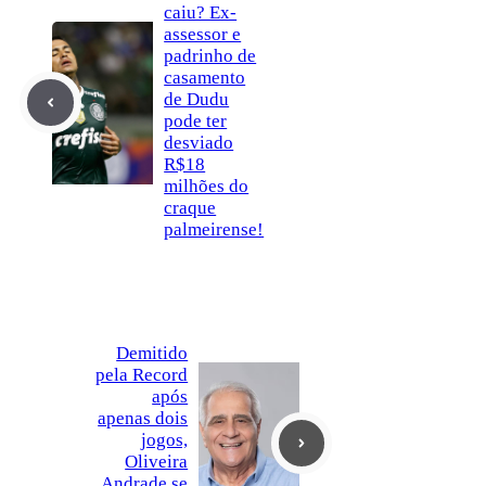
caiu? Ex-
assessor e
padrinho de
casamento
de Dudu
pode ter
desviado
R$18
milhões do
craque
palmeirense!
Demitido
pela Record
após
apenas dois
jogos,
Oliveira
Andrade se