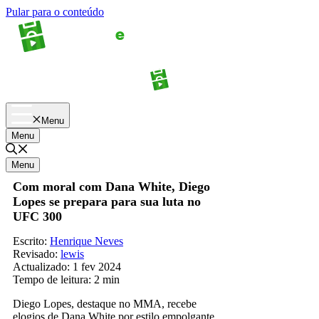
Pular para o conteúdo
Apostas
Palpites
Menu
Menu
Menu
Com moral com Dana White, Diego
Lopes se prepara para sua luta no
UFC 300
Escrito:
Henrique Neves
Revisado:
lewis
Actualizado:
1 fev 2024
Tempo de leitura:
2 min
Diego Lopes, destaque no MMA, recebe
elogios de Dana White por estilo empolgante