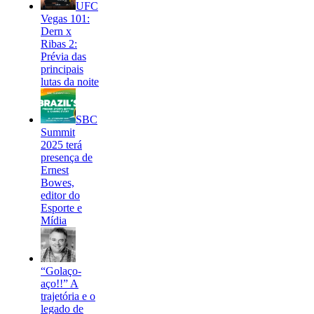
UFC
Vegas 101:
Dern x
Ribas 2:
Prévia das
principais
lutas da noite
SBC
Summit
2025 terá
presença de
Ernest
Bowes,
editor do
Esporte e
Mídia
“Golaço-
aço!!” A
trajetória e o
legado de