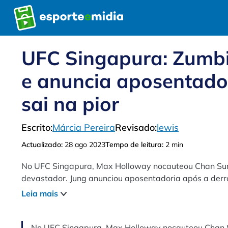
Pular
para
o
conteúdo
UFC Singapura: Zumb
e anuncia aposentador
sai na pior
Escrito:
Márcia Pereira
Revisado:
lewis
Actualizado:
28 ago 2023
Tempo de leitura:
2 min
No UFC Singapura, Max Holloway nocauteou Chan Sung 
devastador. Jung anunciou aposentadoria após a derrot
Blanchfield por decisão unânime.
Leia mais
No UFC Singapura, Max Holloway nocauteou Chan Su