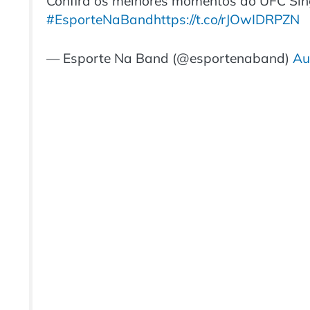
Confira os melhores momentos do UFC Si
#EsporteNaBand
https://t.co/rJOwIDRPZN
— Esporte Na Band (@esportenaband)
Au