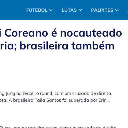
FUTEBOL
LUTAS
PALPITES
i Coreano é nocauteado
ia; brasileira também
Jung no terceiro round, com um cruzado de direita
a. A brasileira Taila Santos foi superada por Erin
ng Jung no terceiro round, com um cruzado de direita