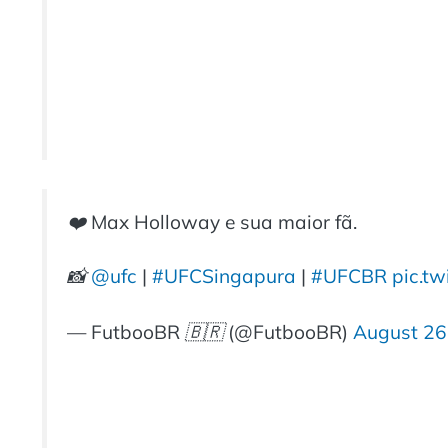
❤️ Max Holloway e sua maior fã.
📸
@ufc
|
#UFCSingapura
|
#UFCBR
pic.tw
— FutbooBR 🇧🇷 (@FutbooBR)
August 26