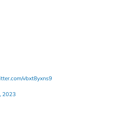
itter.com/vbxt8yxns9
, 2023