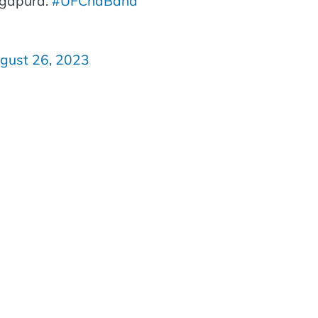
ngapura.
#UFCnaBand
gust 26, 2023