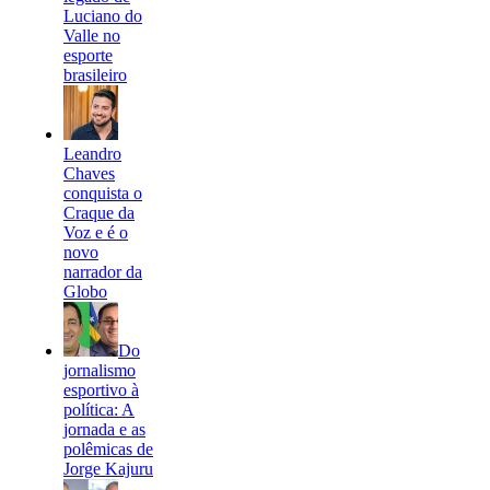
Luciano do
Valle no
esporte
brasileiro
Leandro
Chaves
conquista o
Craque da
Voz e é o
novo
narrador da
Globo
Do
jornalismo
esportivo à
política: A
jornada e as
polêmicas de
Jorge Kajuru