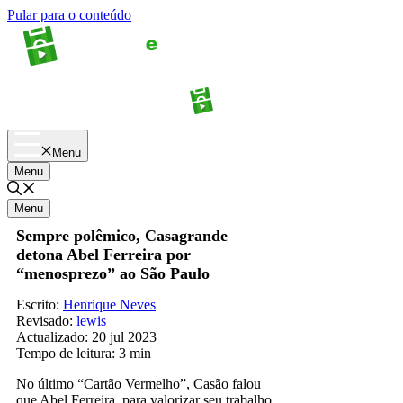
Pular para o conteúdo
Apostas
Palpites
Menu
Menu
Menu
Sempre polêmico, Casagrande
detona Abel Ferreira por
“menosprezo” ao São Paulo
Escrito:
Henrique Neves
Revisado:
lewis
Actualizado:
20 jul 2023
Tempo de leitura:
3 min
No último “Cartão Vermelho”, Casão falou
que Abel Ferreira, para valorizar seu trabalho,