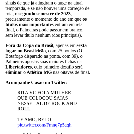
sinais de que já atingiram o auge na atual
temporada, e se não houver uma correção de
rota, o
segundo semestre de 2023
,
precisamente o momento do ano em que
os
títulos mais importantes
entram em reta
final, o Palmeiras pode passar em branco,
sem levar título nenhum (dos principais).
Fora da Copa do Brasil
, apenas em
sexta
lugar no Brasileirão
, com 25 pontos (O
Botafogo disparado na ponta, com 39), o
Palmeiras apostas suas maiores fichas na
Libertadores
, cujo primeiro desafio será
eliminar o Atlético-MG
nas oitavas de final.
Acompanhe Casão no Twitter:
RITA VC FOI A MULHER
QUE COLOCOU SAIAS
NESSE TAL DE ROCK AND
ROLL.
TE AMO, BEIJO!
pic.twitter.com/Fmnq7p5aqh