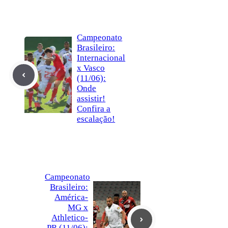
Campeonato
Brasileiro:
Internacional
x Vasco
(11/06):
Onde
assistir!
Confira a
escalação!
Campeonato
Brasileiro:
América-
MG x
Athletico-
PR (11/06):