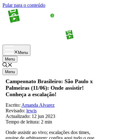
Pular para o conteúdo
Apostas
Palpites
Menu
Menu
Menu
Campeonato Brasileiro: São Paulo x
Palmeiras (11/06): Onde assistir!
Conheça a escalação!
Escrito:
Amanda Alvarez
Revisado:
lewis
Actualizado:
12 jun 2023
Tempo de leitura:
2 min
Onde assistir ao vivo; escalações dos times,
equipe de arbitragem: confira aqui tudo o que