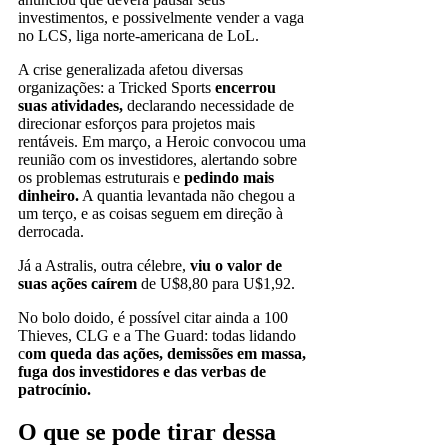
investimentos, e possivelmente vender a vaga
no LCS, liga norte-americana de LoL.
A crise generalizada afetou diversas
organizações: a Tricked Sports
encerrou
suas atividades,
declarando necessidade de
direcionar esforços para projetos mais
rentáveis. Em março, a Heroic convocou uma
reunião com os investidores, alertando sobre
os problemas estruturais e
pedindo mais
dinheiro.
A quantia levantada não chegou a
um terço, e as coisas seguem em direção à
derrocada.
Já a Astralis, outra célebre,
viu o valor de
suas ações caírem
de U$8,80 para U$1,92.
No bolo doido, é possível citar ainda a 100
Thieves, CLG e a The Guard: todas lidando
c
om queda das ações, demissões em massa,
fuga dos investidores e das verbas de
patrocínio.
O que se pode tirar dessa