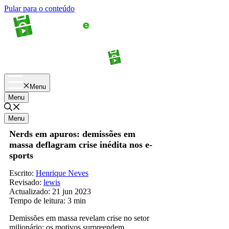
Pular para o conteúdo
Apostas
Palpites
Menu
Menu
Menu
Nerds em apuros: demissões em
massa deflagram crise inédita nos e-
sports
Escrito:
Henrique Neves
Revisado:
lewis
Actualizado:
21 jun 2023
Tempo de leitura:
3 min
Demissões em massa revelam crise no setor
milionário; os motivos surpreendem