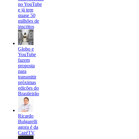
no YouTube
e já tem
quase 50
milhões de
inscritos
Globo e
YouTube
fazem
proposta
para
transmitir
próximas
edições do
Brasileirão
Ricardo
Bulgarelli
agora é da
CazéTV