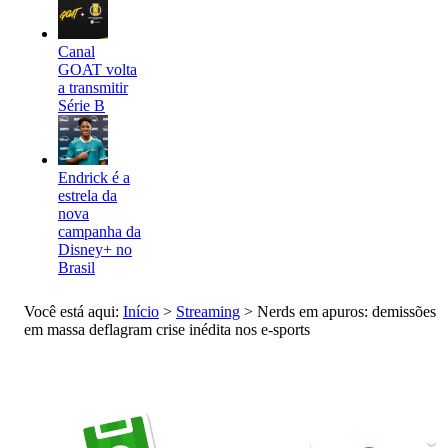
Canal
GOAT volta
a transmitir
Série B
Endrick é a
estrela da
nova
campanha da
Disney+ no
Brasil
Você está aqui:
Início
>
Streaming
>
Nerds em apuros: demissões
em massa deflagram crise inédita nos e-sports