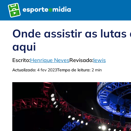
Pular
para
o
conteúdo
Onde assistir as lutas
aqui
Escrito:
Henrique Neves
Revisado:
lewis
Actualizado:
4 fev 2023
Tempo de leitura:
2 min