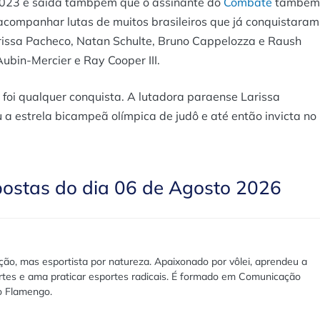
 2023 e saida tambpem que o assinante do
Combate
também
acompanhar lutas de muitos brasileiros que já conquistaram
arissa Pacheco, Natan Schulte, Bruno Cappelozza e Raush
ubin-Mercier e Ray Cooper III.
 foi qualquer conquista. A lutadora paraense Larissa
 a estrela bicampeã olímpica de judô e até então invicta no
postas do dia 06 de Agosto 2026
ão, mas esportista por natureza. Apaixonado por vôlei, aprendeu a
rtes e ama praticar esportes radicais. É formado em Comunicação
lo Flamengo.