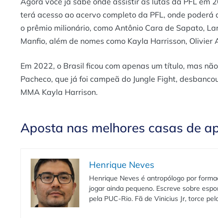
Agora você já sabe onde assistir as lutas da PFL em
terá acesso ao acervo completo da PFL, onde poderá 
o prêmio milionário, como Antônio Cara de Sapato, L
Manfio, além de nomes como Kayla Harrisson, Olivier A
Em 2022, o Brasil ficou com apenas um título, mas não
Pacheco, que já foi campeã do Jungle Fight, desbancou
MMA Kayla Harrison.
Aposta nas melhores casas de a
Henrique Neves
Henrique Neves é antropólogo por formaç
jogar ainda pequeno. Escreve sobre espo
pela PUC-Rio. Fã de Vinicius Jr, torce pe