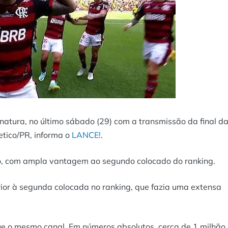
natura, no último sábado (29) com a transmissão da final d
etico/PR, informa o
LANCE!
.
são, com ampla vantagem ao segundo colocado do ranking.
ior à segunda colocada no ranking, que fazia uma extensa
ue o mesmo canal. Em números absolutos, cerca de 1 milhão