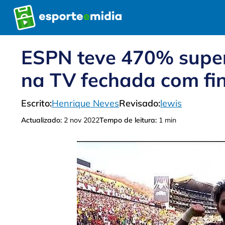
Pular
para
o
conteúdo
ESPN teve 470% super
na TV fechada com fin
Escrito:
Henrique Neves
Revisado:
lewis
Actualizado:
2 nov 2022
Tempo de leitura:
1 min