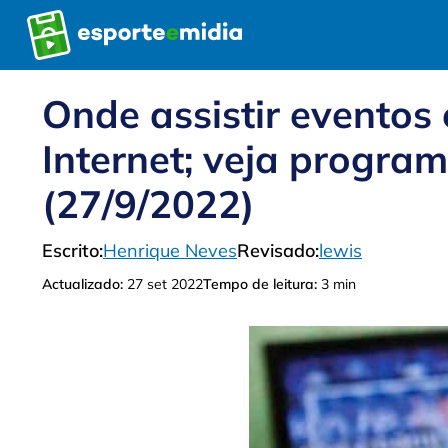
Pular
para
o
conteúdo
Onde assistir eventos
Internet; veja progra
(27/9/2022)
Escrito:
Henrique Neves
Revisado:
lewis
Actualizado:
27 set 2022
Tempo de leitura:
3 min