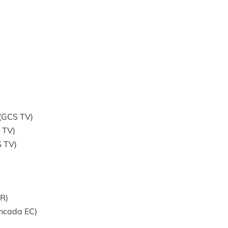
 (GCS TV)
 TV)
S TV)
BR)
ancada EC)