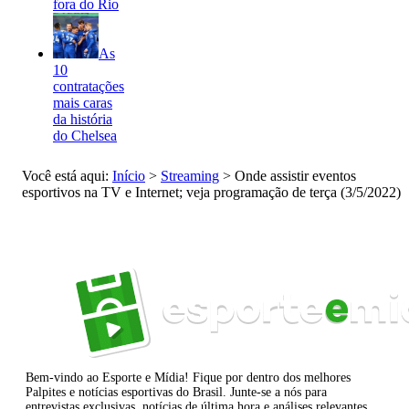
fora do Rio
As
10
contratações
mais caras
da história
do Chelsea
Você está aqui:
Início
>
Streaming
>
Onde assistir eventos
esportivos na TV e Internet; veja programação de terça (3/5/2022)
Bem-vindo ao Esporte e Mídia! Fique por dentro dos melhores
Palpites e notícias esportivas do Brasil. Junte-se a nós para
entrevistas exclusivas, notícias de última hora e análises relevantes.