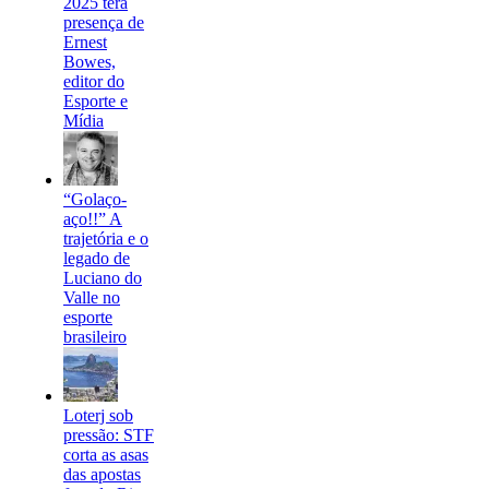
2025 terá
presença de
Ernest
Bowes,
editor do
Esporte e
Mídia
“Golaço-
aço!!” A
trajetória e o
legado de
Luciano do
Valle no
esporte
brasileiro
Loterj sob
pressão: STF
corta as asas
das apostas