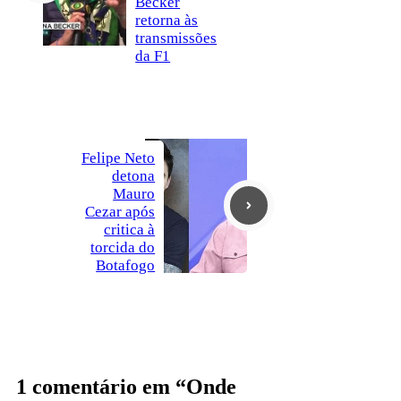
Becker
retorna às
transmissões
da F1
Felipe Neto
detona
Mauro
Cezar após
critica à
torcida do
Botafogo
1 comentário em “Onde