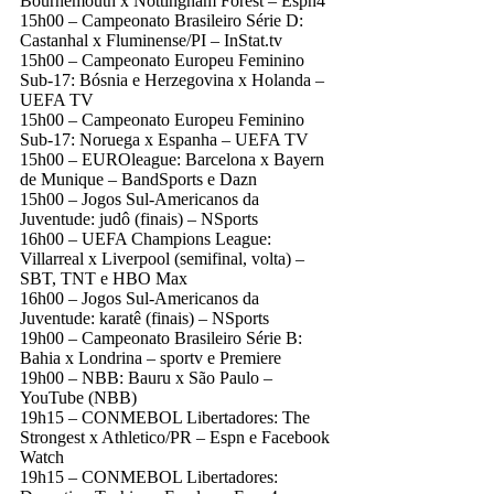
Bournemouth x Nottingham Forest – Espn4
15h00 – Campeonato Brasileiro Série D:
Castanhal x Fluminense/PI – InStat.tv
15h00 – Campeonato Europeu Feminino
Sub-17: Bósnia e Herzegovina x Holanda –
UEFA TV
15h00 – Campeonato Europeu Feminino
Sub-17: Noruega x Espanha – UEFA TV
15h00 – EUROleague: Barcelona x Bayern
de Munique – BandSports e Dazn
15h00 – Jogos Sul-Americanos da
Juventude: judô (finais) – NSports
16h00 – UEFA Champions League:
Villarreal x Liverpool (semifinal, volta) –
SBT, TNT e HBO Max
16h00 – Jogos Sul-Americanos da
Juventude: karatê (finais) – NSports
19h00 – Campeonato Brasileiro Série B:
Bahia x Londrina – sportv e Premiere
19h00 – NBB: Bauru x São Paulo –
YouTube (NBB)
19h15 – CONMEBOL Libertadores: The
Strongest x Athletico/PR – Espn e Facebook
Watch
19h15 – CONMEBOL Libertadores: