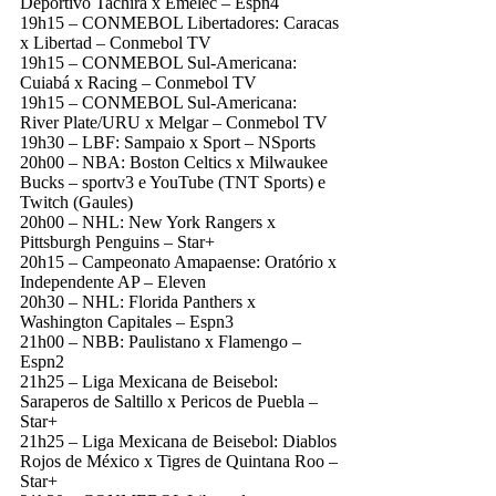
Deportivo Tachira x Emelec – Espn4
19h15 – CONMEBOL Libertadores: Caracas
x Libertad – Conmebol TV
19h15 – CONMEBOL Sul-Americana:
Cuiabá x Racing – Conmebol TV
19h15 – CONMEBOL Sul-Americana:
River Plate/URU x Melgar – Conmebol TV
19h30 – LBF: Sampaio x Sport – NSports
20h00 – NBA: Boston Celtics x Milwaukee
Bucks – sportv3 e YouTube (TNT Sports) e
Twitch (Gaules)
20h00 – NHL: New York Rangers x
Pittsburgh Penguins – Star+
20h15 – Campeonato Amapaense: Oratório x
Independente AP – Eleven
20h30 – NHL: Florida Panthers x
Washington Capitales – Espn3
21h00 – NBB: Paulistano x Flamengo –
Espn2
21h25 – Liga Mexicana de Beisebol:
Saraperos de Saltillo x Pericos de Puebla –
Star+
21h25 – Liga Mexicana de Beisebol: Diablos
Rojos de México x Tigres de Quintana Roo –
Star+