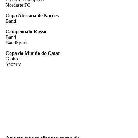
Nordeste FC
Copa Africana de Nações
Band
Campeonato Russo
Band
BandSports
Copa do Mundo do Qatar
Globo
SporTV
band
bandsports
Espn
Fox Sports
Globo
sbt