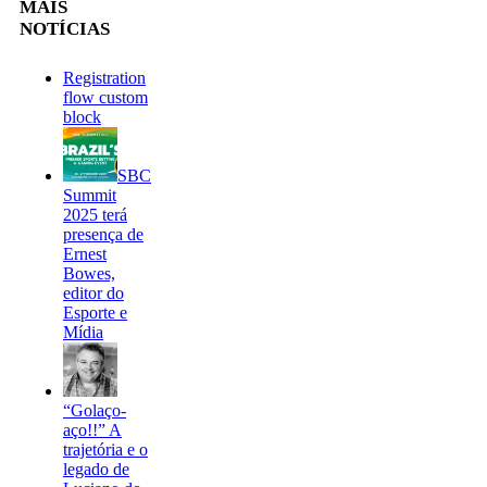
MAIS
NOTÍCIAS
Registration
flow custom
block
SBC
Summit
2025 terá
presença de
Ernest
Bowes,
editor do
Esporte e
Mídia
“Golaço-
aço!!” A
trajetória e o
legado de