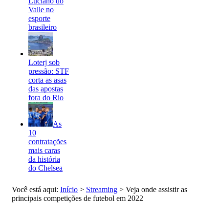
Luciano do
Valle no
esporte
brasileiro
Loterj sob
pressão: STF
corta as asas
das apostas
fora do Rio
As
10
contratações
mais caras
da história
do Chelsea
Você está aqui:
Início
>
Streaming
>
Veja onde assistir as
principais competições de futebol em 2022