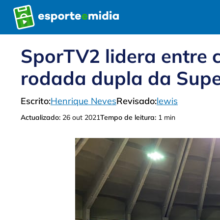
Pular
para
o
conteúdo
SporTV2 lidera entre 
rodada dupla da Super
Escrito:
Henrique Neves
Revisado:
lewis
Actualizado:
26 out 2021
Tempo de leitura:
1 min