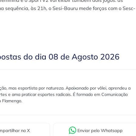
feminina e o SporTV2 vai exibir também dois jogos: às
na sequência, às 21h, o Sesi-Bauru mede forças com o Sesc-
postas do dia 08 de Agosto 2026
ão, mas esportista por natureza. Apaixonado por vôlei, aprendeu a
rtes e ama praticar esportes radicais. É formado em Comunicação
lo Flamengo.
partilhar
no X
Enviar
pelo Whatsapp