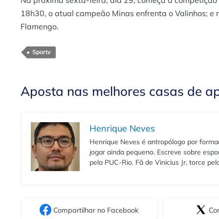
Na próxima sexta-feira, dia 29, começa a competição 
18h30, o atual campeão Minas enfrenta o Valinhos; e 
Flamengo.
Sportv
Aposta nas melhores casas de a
Henrique Neves
Henrique Neves é antropólogo por formaç
jogar ainda pequeno. Escreve sobre espo
pela PUC-Rio. Fã de Vinicius Jr, torce pe
Compartilhar
no Facebook
Com