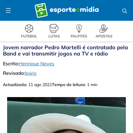
Pular
Menu
para
o
conteúdo
FUTEBOL
LUTAS
PALPITES
APOSTAS
Jovem narrador Pedro Martelli é contratado pela
Band e vai transmitir jogos na TV e rádio
Escrito:
Henrique Neves
Revisado:
lewis
Actualizado:
11 ago 2021
Tempo de leitura:
1 min