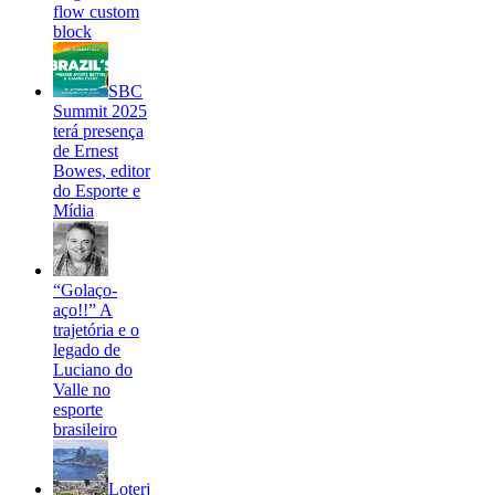
flow custom
block
SBC
Summit 2025
terá presença
de Ernest
Bowes, editor
do Esporte e
Mídia
“Golaço-
aço!!” A
trajetória e o
legado de
Luciano do
Valle no
esporte
brasileiro
Loterj