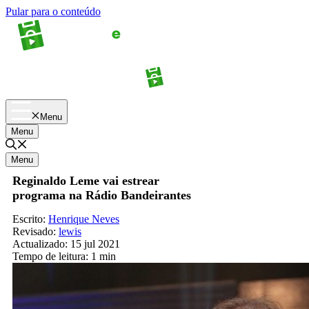
Pular para o conteúdo
Apostas
Palpites
Menu
Menu
Menu
Reginaldo Leme vai estrear
programa na Rádio Bandeirantes
Escrito:
Henrique Neves
Revisado:
lewis
Actualizado:
15 jul 2021
Tempo de leitura:
1 min