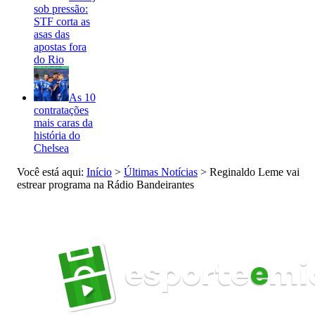
sob pressão:
STF corta as
asas das
apostas fora
do Rio
As 10
contratações
mais caras da
história do
Chelsea
Você está aqui:
Início
>
Últimas Notícias
>
Reginaldo Leme vai
estrear programa na Rádio Bandeirantes