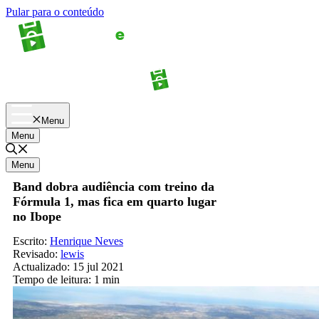
Pular para o conteúdo
Apostas
Palpites
Menu
Menu
Menu
Band dobra audiência com treino da
Fórmula 1, mas fica em quarto lugar
no Ibope
Escrito:
Henrique Neves
Revisado:
lewis
Actualizado:
15 jul 2021
Tempo de leitura:
1 min