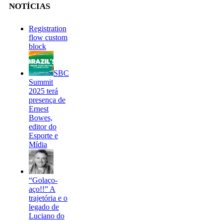
NOTÍCIAS
Registration
flow custom
block
SBC
Summit
2025 terá
presença de
Ernest
Bowes,
editor do
Esporte e
Mídia
“Golaço-
aço!!” A
trajetória e o
legado de
Luciano do