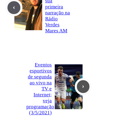
sua
primeira
narração na
Rádio
Verdes
Mares AM
Eventos
esportivos
de segunda
ao vivo na
TV e
Internet;
veja
programação
(3/5/2021)