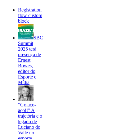
Registration
flow custom
block
SBC
Summit
2025 terá
presença de
Ernest
Bowes,
editor do
Esporte e
Mídia
“Golaço-
aço!!” A
trajetória e o
legado de
Luciano do
Valle no
esporte