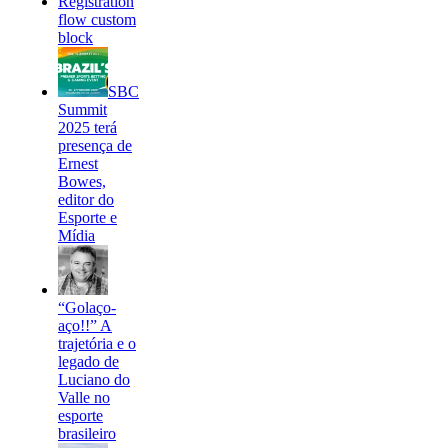
Registration
flow custom
block
SBC
Summit
2025 terá
presença de
Ernest
Bowes,
editor do
Esporte e
Mídia
“Golaço-
aço!!” A
trajetória e o
legado de
Luciano do
Valle no
esporte
brasileiro