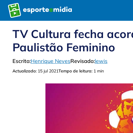
Pular
para
o
conteúdo
TV Cultura fecha aco
Paulistão Feminino
Escrito:
Henrique Neves
Revisado:
lewis
Actualizado:
15 jul 2021
Tempo de leitura:
1 min