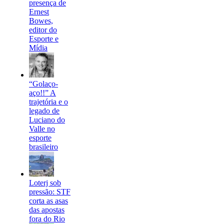
presença de
Ernest
Bowes,
editor do
Esporte e
Mídia
“Golaço-
aço!!” A
trajetória e o
legado de
Luciano do
Valle no
esporte
brasileiro
Loterj sob
pressão: STF
corta as asas
das apostas
fora do Rio