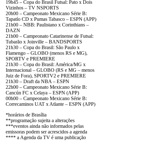
19h45 – Copa do Brasil Futsal: Pato x Dois
Vizinhos – TV NSPORTS
20h00 – Campeonato Mexicano Série B:
Tapatío CD x Pumas Tabasco – ESPN (APP)
21h00 – NBB: Paulistano x Corinthians –
DAZN
21h00 – Campeonato Catarinense de Futsal:
Tubarão x Joinville – BANDSPORTS
21h30 – Copa do Brasil: São Paulo x
Flamengo – GLOBO (menos RS e MG),
SPORTV e PREMIERE
21h30 – Copa do Brasil: América/MG x
Internacional – GLOBO (RS e MG – menos
Juiz de Fora), SPORTV2 e PREMIERE
21h30 – Draft da NBA – ESPN
22h00 – Campeonato Mexicano Série B:
Cancún FC x Celaya – ESPN (APP)
00h00 – Campeonato Mexicano Série B:
Correcaminos UAT x Atlante – ESPN (APP)
*horários de Brasília
**programação sujeita a alterações
***eventos ainda não informados pelas
emissoras podem ser acrescidos a agenda
**** a Agenda da TV é uma publicação