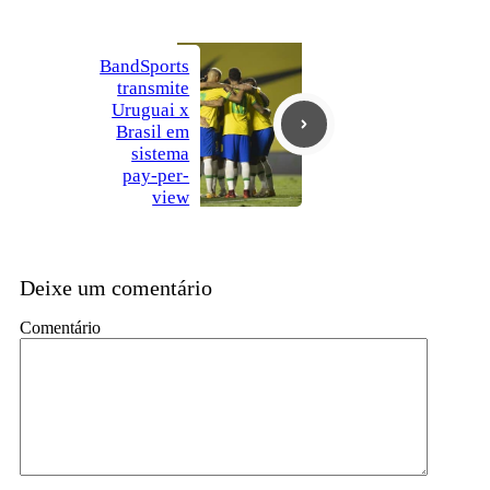
BandSports
transmite
Uruguai x
Brasil em
sistema
pay-per-
view
Deixe um comentário
Comentário