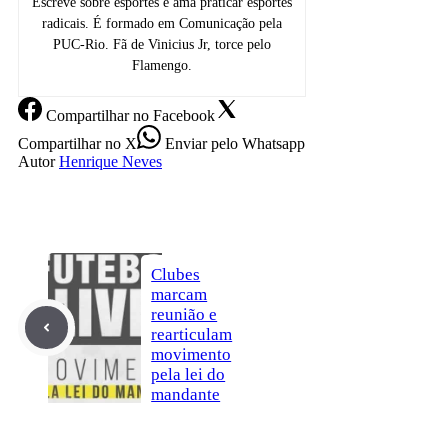
Escreve sobre esportes e ama praticar esportes
radicais. É formado em Comunicação pela
PUC-Rio. Fã de Vinicius Jr, torce pelo
Flamengo.
Compartilhar
no Facebook
Compartilhar
no X
Enviar
pelo Whatsapp
Autor
Henrique Neves
Clubes
marcam
reunião e
rearticulam
movimento
pela lei do
mandante