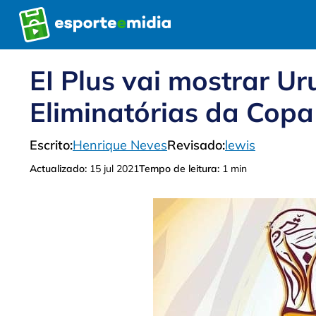
Pular
para
o
conteúdo
EI Plus vai mostrar Ur
Eliminatórias da Cop
Escrito:
Henrique Neves
Revisado:
lewis
Actualizado:
15 jul 2021
Tempo de leitura:
1 min