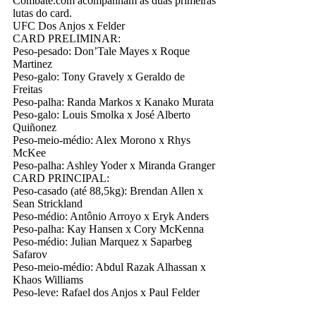
Combate.com acompanham as duas primeiras
lutas do card.
UFC Dos Anjos x Felder
CARD PRELIMINAR:
Peso-pesado: Don’Tale Mayes x Roque
Martinez
Peso-galo: Tony Gravely x Geraldo de
Freitas
Peso-palha: Randa Markos x Kanako Murata
Peso-galo: Louis Smolka x José Alberto
Quiñonez
Peso-meio-médio: Alex Morono x Rhys
McKee
Peso-palha: Ashley Yoder x Miranda Granger
CARD PRINCIPAL:
Peso-casado (até 88,5kg): Brendan Allen x
Sean Strickland
Peso-médio: Antônio Arroyo x Eryk Anders
Peso-palha: Kay Hansen x Cory McKenna
Peso-médio: Julian Marquez x Saparbeg
Safarov
Peso-meio-médio: Abdul Razak Alhassan x
Khaos Williams
Peso-leve: Rafael dos Anjos x Paul Felder