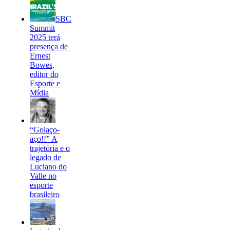
SBC
Summit
2025 terá
presença de
Ernest
Bowes,
editor do
Esporte e
Mídia
“Golaço-
aço!!” A
trajetória e o
legado de
Luciano do
Valle no
esporte
brasileiro