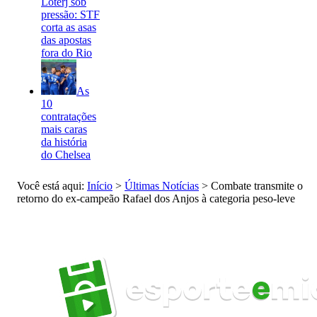
Loterj sob
pressão: STF
corta as asas
das apostas
fora do Rio
As
10
contratações
mais caras
da história
do Chelsea
Você está aqui:
Início
>
Últimas Notícias
>
Combate transmite o
retorno do ex-campeão Rafael dos Anjos à categoria peso-leve