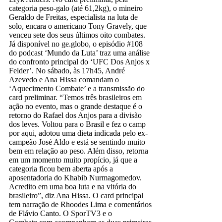
categoria peso-galo (até 61,2kg), o mineiro
Geraldo de Freitas, especialista na luta de
solo, encara o americano Tony Gravely, que
venceu sete dos seus últimos oito combates.
Já disponível no ge.globo, o episódio #108
do podcast ‘Mundo da Luta’ traz uma análise
do confronto principal do ‘UFC Dos Anjos x
Felder’. No sábado, às 17h45, André
Azevedo e Ana Hissa comandam o
‘Aquecimento Combate’ e a transmissão do
card preliminar. “Temos três brasileiros em
ação no evento, mas o grande destaque é o
retorno do Rafael dos Anjos para a divisão
dos leves. Voltou para o Brasil e fez o camp
por aqui, adotou uma dieta indicada pelo ex-
campeão José Aldo e está se sentindo muito
bem em relação ao peso. Além disso, retorna
em um momento muito propício, já que a
categoria ficou bem aberta após a
aposentadoria do Khabib Nurmagomedov.
Acredito em uma boa luta e na vitória do
brasileiro”, diz Ana Hissa. O card principal
tem narração de Rhoodes Lima e comentários
de Flávio Canto. O SporTV3 e o