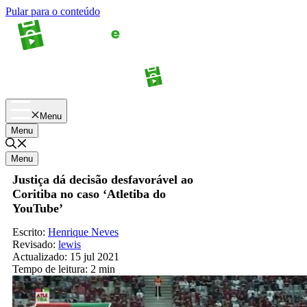
Pular para o conteúdo
Apostas
Palpites
Menu
Menu
Menu
Justiça dá decisão desfavorável ao
Coritiba no caso ‘Atletiba do
YouTube’
Escrito:
Henrique Neves
Revisado:
lewis
Actualizado:
15 jul 2021
Tempo de leitura:
2 min