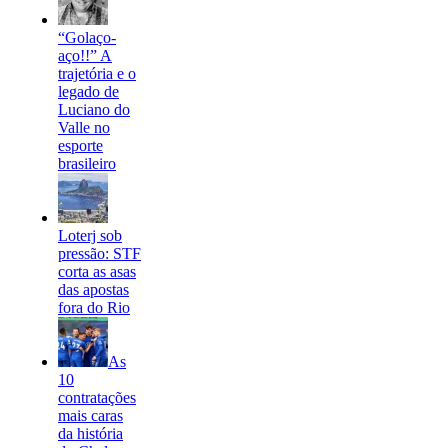
“Golaço-
aço!!” A
trajetória e o
legado de
Luciano do
Valle no
esporte
brasileiro
Loterj sob
pressão: STF
corta as asas
das apostas
fora do Rio
As
10
contratações
mais caras
da história