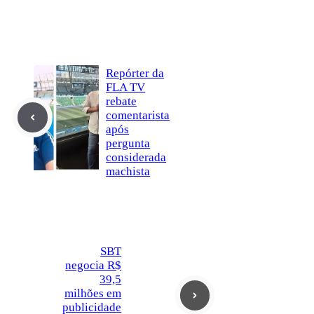
Repórter da
FLA TV
rebate
comentarista
após
pergunta
considerada
machista
SBT
negocia R$
39,5
milhões em
publicidade