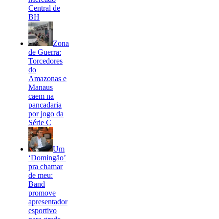
Central de
BH
Zona
de Guerra:
Torcedores
do
Amazonas e
Manaus
caem na
pancadaria
por jogo da
Série C
Um
‘Domingão’
pra chamar
de meu:
Band
promove
apresentador
esportivo