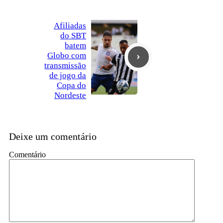
Afiliadas
do SBT
batem
Globo com
transmissão
de jogo da
Copa do
Nordeste
Deixe um comentário
Comentário