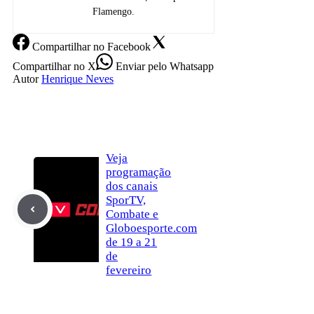
Flamengo.
Compartilhar
no Facebook
Compartilhar
no X
Enviar
pelo Whatsapp
Autor
Henrique Neves
Veja
programação
dos canais
SporTV,
Combate e
Globoesporte.com
de 19 a 21
de
fevereiro