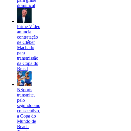
para grade
dominical
Prime Vídeo
anuncia
contratação
de Cléber
Machado
para
transmissão
da Copa do
Brasil
NSports
transmite,
pelo
segundo ano
consecutivo,
a Copa do
Mundo de
Beach