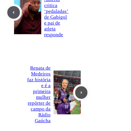
critica
‘pedaladas’
de Gabigol
e pai de
atleta
responde
Renata de
Medeiros
faz história
e é a
primeira
mulher
repórter de
campo da
Rádio
Gaúcha