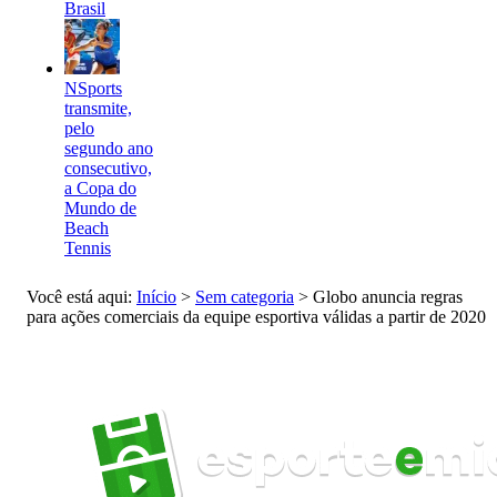
Brasil
NSports
transmite,
pelo
segundo ano
consecutivo,
a Copa do
Mundo de
Beach
Tennis
Você está aqui:
Início
>
Sem categoria
>
Globo anuncia regras
para ações comerciais da equipe esportiva válidas a partir de 2020