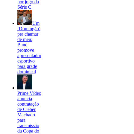
por jogo da
Série C
Um
‘Domingão’
pra chamar
de meu:
Band
promove
apresentador
esportivo
para grade
dominical
Prime Vídeo
anuncia
contratação
de Cléber
Machado
para
transmissão
da Copa do