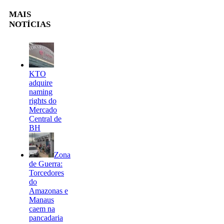
MAIS
NOTÍCIAS
KTO
adquire
naming
rights do
Mercado
Central de
BH
Zona
de Guerra:
Torcedores
do
Amazonas e
Manaus
caem na
pancadaria