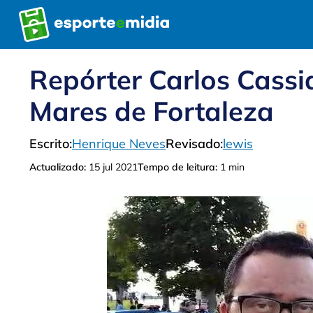
Pular
para
o
conteúdo
Repórter Carlos Cassi
Mares de Fortaleza
Escrito:
Henrique Neves
Revisado:
lewis
Actualizado:
15 jul 2021
Tempo de leitura:
1 min