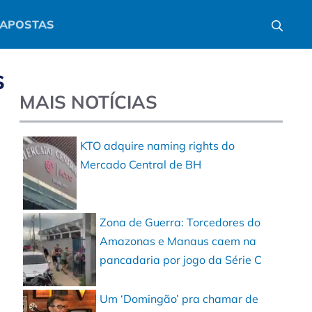
APOSTAS
s
MAIS NOTÍCIAS
KTO adquire naming rights do
Mercado Central de BH
Zona de Guerra: Torcedores do
Amazonas e Manaus caem na
pancadaria por jogo da Série C
Um ‘Domingão’ pra chamar de