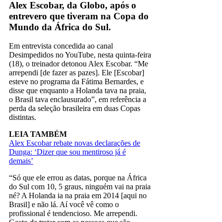
Alex Escobar, da Globo, após o
entrevero que tiveram na Copa do
Mundo da África do Sul.
Em entrevista concedida ao canal
Desimpedidos no YouTube, nesta quinta-feira
(18), o treinador detonou Alex Escobar. “Me
arrependi [de fazer as pazes]. Ele [Escobar]
esteve no programa da Fátima Bernardes, e
disse que enquanto a Holanda tava na praia,
o Brasil tava enclausurado”, em referência a
perda da seleção brasileira em duas Copas
distintas.
LEIA TAMBÉM
Alex Escobar rebate novas declarações de
Dunga: ‘Dizer que sou mentiroso já é
demais’
“Só que ele errou as datas, porque na África
do Sul com 10, 5 graus, ninguém vai na praia
né? A Holanda ia na praia em 2014 [aqui no
Brasil] e não lá. Aí você vê como o
profissional é tendencioso. Me arrependi.