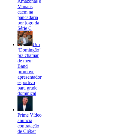
Amazonas e
Manaus
caem na
pancadaria
por jogo da
Série C
Um
‘Domingão’
pra chamar
de meu:
Band
promove
apresentador
esportivo
para grade
dominical
Prime Vídeo
anuncia
contratação
de Cléber