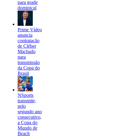
para grade
dominical
Prime Vídeo
anuncia
contratação
de Cléber
Machado
para
transmissão
da Copa do
Brasil
NSports
transmite,
pelo
segundo ano
consecutivo,
a Copa do
Mundo de
Beach