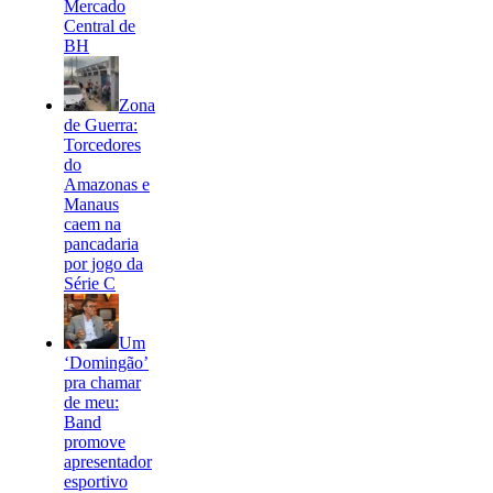
Mercado
Central de
BH
Zona
de Guerra:
Torcedores
do
Amazonas e
Manaus
caem na
pancadaria
por jogo da
Série C
Um
‘Domingão’
pra chamar
de meu:
Band
promove
apresentador
esportivo