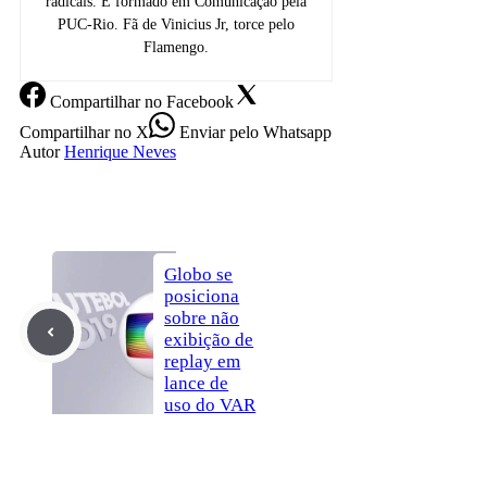
radicais. É formado em Comunicação pela
PUC-Rio. Fã de Vinicius Jr, torce pelo
Flamengo.
Compartilhar
no Facebook
Compartilhar
no X
Enviar
pelo Whatsapp
Autor
Henrique Neves
Globo se
posiciona
sobre não
exibição de
replay em
lance de
uso do VAR