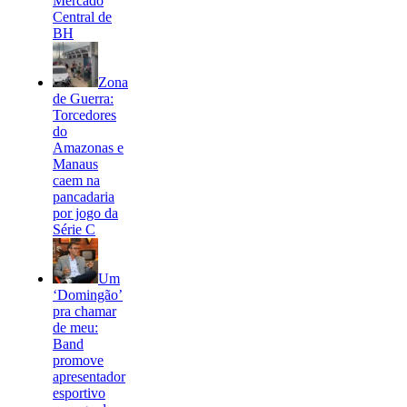
Mercado
Central de
BH
Zona
de Guerra:
Torcedores
do
Amazonas e
Manaus
caem na
pancadaria
por jogo da
Série C
Um
‘Domingão’
pra chamar
de meu:
Band
promove
apresentador
esportivo