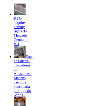
KTO
adquire
naming
rights do
Mercado
Central de
BH
Zona
de Guerra:
Torcedores
do
Amazonas e
Manaus
caem na
pancadaria
por jogo da
Série C