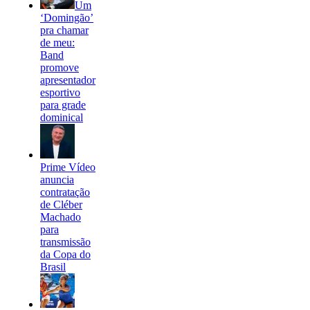
Um
‘Domingão’
pra chamar
de meu:
Band
promove
apresentador
esportivo
para grade
dominical
Prime Vídeo
anuncia
contratação
de Cléber
Machado
para
transmissão
da Copa do
Brasil