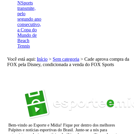
NSports
transmite,
pelo
segundo ano
consecutivo,
a Copa do
Mundo de
Beach
Tennis
Você está aqui:
Início
>
Sem categoria
>
Cade aprova compra da
FOX pela Disney, condicionada a venda do FOX Sports
Bem-vindo ao Esporte e Mídia! Fique por dentro dos melhores
Palpites e notícias esportivas do Brasil. Junte-se a nós para