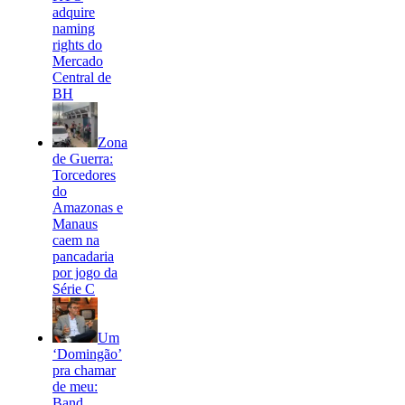
adquire
naming
rights do
Mercado
Central de
BH
Zona
de Guerra:
Torcedores
do
Amazonas e
Manaus
caem na
pancadaria
por jogo da
Série C
Um
‘Domingão’
pra chamar
de meu:
Band