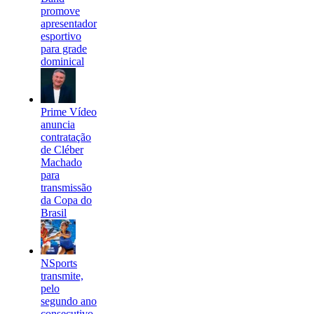
promove
apresentador
esportivo
para grade
dominical
Prime Vídeo
anuncia
contratação
de Cléber
Machado
para
transmissão
da Copa do
Brasil
NSports
transmite,
pelo
segundo ano
consecutivo,