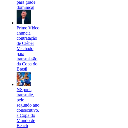
para grade
dominical
Prime Vídeo
anuncia
contratação
de Cléber
Machado
para
transmissão
da Copa do
Brasil
NSports
transmite,
pelo
segundo ano
consecutivo,
a Copa do
Mundo de
Beach