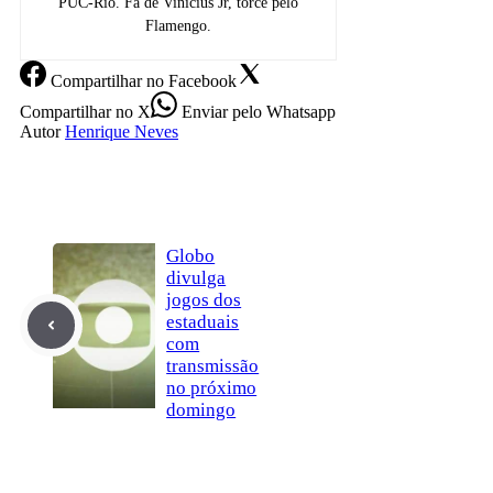
PUC-Rio. Fã de Vinicius Jr, torce pelo
Flamengo.
Compartilhar
no Facebook
Compartilhar
no X
Enviar
pelo Whatsapp
Autor
Henrique Neves
Globo
divulga
jogos dos
estaduais
com
transmissão
no próximo
domingo