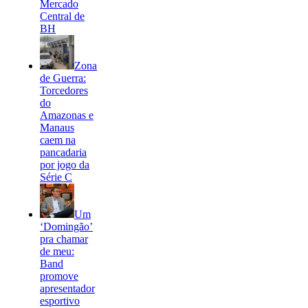
Mercado
Central de
BH
Zona
de Guerra:
Torcedores
do
Amazonas e
Manaus
caem na
pancadaria
por jogo da
Série C
Um
‘Domingão’
pra chamar
de meu:
Band
promove
apresentador
esportivo