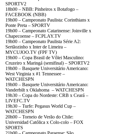
SPORTV2
18h00 – NBB: Pinheiros x Botafogo –
FACEBOOK (NBB)
19h00 – Campeonato Paulista: Corinthians x
Ponte Preta – SPORTV
19h00 – Campeonato Catarinense: Joinville x
Chapecoense – FCPLAY.TV
19h00 – Campeonato Paulista Série A2:
Sertãozinho x Inter de Limeira –
MYCUJOO.TV (FPF TV)
19h00 – Copa Brasil de Vôlei Masculino:
Cruzeiro x Maringá (semifinal) – SPORTV2
19h00 – Basquete Universitário Americano:
West Virginia x #1 Tennessee –
WATCHESPN
19h00 – Basquete Universitário Americano:
Vanderbilt x Oklahoma – WATCHESPN
19h30 – Copa do Nordeste: CRB x Ceará –
LIVEFC.TV
19h30 – Turfe: Pegasus World Cup –
WATCHESPN
20h00 – Torneio de Verão do Chile:
Universidad Católica x Colo-colo – FOX
SPORTS
21h00 – Campeonato Paraense: São