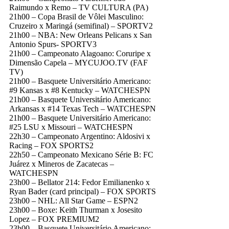
Raimundo x Remo – TV CULTURA (PA)
21h00 – Copa Brasil de Vôlei Masculino:
Cruzeiro x Maringá (semifinal) – SPORTV2
21h00 – NBA: New Orleans Pelicans x San
Antonio Spurs- SPORTV3
21h00 – Campeonato Alagoano: Coruripe x
Dimensão Capela – MYCUJOO.TV (FAF
TV)
21h00 – Basquete Universitário Americano:
#9 Kansas x #8 Kentucky – WATCHESPN
21h00 – Basquete Universitário Americano:
Arkansas x #14 Texas Tech – WATCHESPN
21h00 – Basquete Universitário Americano:
#25 LSU x Missouri – WATCHESPN
22h30 – Campeonato Argentino: Aldosivi x
Racing – FOX SPORTS2
22h50 – Campeonato Mexicano Série B: FC
Juárez x Mineros de Zacatecas –
WATCHESPN
23h00 – Bellator 214: Fedor Emilianenko x
Ryan Bader (card principal) – FOX SPORTS
23h00 – NHL: All Star Game – ESPN2
23h00 – Boxe: Keith Thurman x Josesito
Lopez – FOX PREMIUM2
23h00 – Basquete Universitário Americano: