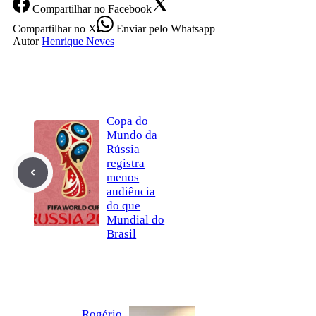
Compartilhar
no Facebook
Compartilhar
no X
Enviar
pelo Whatsapp
Autor
Henrique Neves
Copa do
Mundo da
Rússia
registra
menos
audiência
do que
Mundial do
Brasil
Rogério