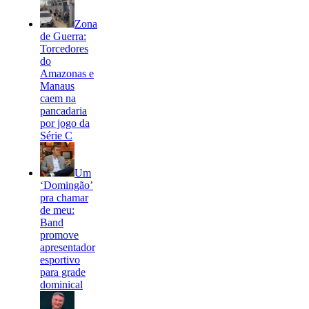
Zona
de Guerra:
Torcedores
do
Amazonas e
Manaus
caem na
pancadaria
por jogo da
Série C
Um
‘Domingão’
pra chamar
de meu:
Band
promove
apresentador
esportivo
para grade
dominical