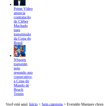
Prime Vídeo
anuncia
contratação
de Cléber
Machado
para
transmissão
da Copa do
Brasil
NSports
transmite,
pelo
segundo ano
consecutivo,
a Copa do
Mundo de
Beach
Tennis
Você está aqui:
Início
>
Sem categoria
>
Everaldo Marques chora