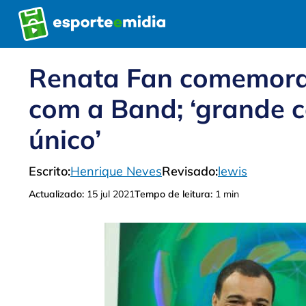
Pular
para
o
conteúdo
Renata Fan comemora
com a Band; ‘grande c
único’
Escrito:
Henrique Neves
Revisado:
lewis
Actualizado:
15 jul 2021
Tempo de leitura:
1 min