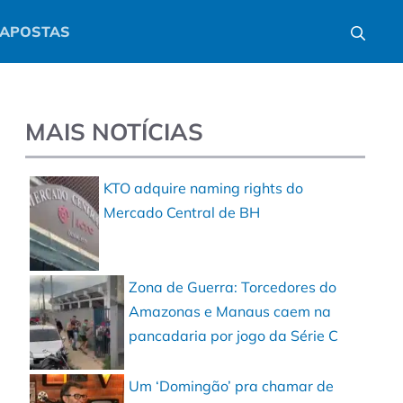
APOSTAS
MAIS NOTÍCIAS
KTO adquire naming rights do
Mercado Central de BH
Zona de Guerra: Torcedores do
Amazonas e Manaus caem na
pancadaria por jogo da Série C
Um ‘Domingão’ pra chamar de