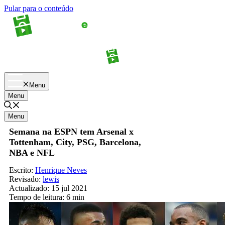
Pular para o conteúdo
Apostas
Palpites
Menu
Menu
Menu
Semana na ESPN tem Arsenal x
Tottenham, City, PSG, Barcelona,
NBA e NFL
Escrito:
Henrique Neves
Revisado:
lewis
Actualizado:
15 jul 2021
Tempo de leitura:
6 min