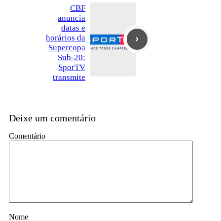
CBF
anuncia
datas e
horários da
Supercopa
Sub-20;
SporTV
transmite
Deixe um comentário
Comentário
Nome