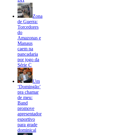
Zona
de Guerra:
Torcedores
do
Amazonas e
Manaus
caem na
pancadaria
por jogo da
Série C
Um
‘Domingão’
pra chamar
de meu:
Band
promove
apresentador
esportivo
para grade
dominical