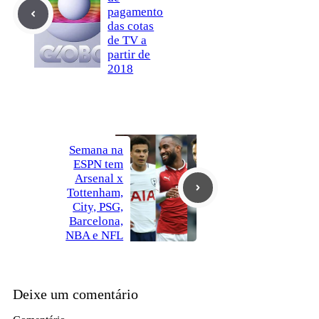
pagamento
das cotas
de TV a
partir de
2018
Semana na
ESPN tem
Arsenal x
Tottenham,
City, PSG,
Barcelona,
NBA e NFL
Deixe um comentário