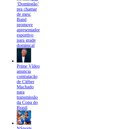
‘Domingão’
pra chamar
de meu:
Band
promove
apresentador
esportivo
para grade
dominical
Prime Vídeo
anuncia
contratação
de Cléber
Machado
para
transmissão
da Copa do
Brasil
NSports