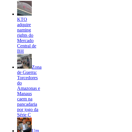
KTO
adquire
naming
rights do
Mercado
Central de
BH
Zona
de Guerra:
Torcedores
do
Amazonas e
Manaus
caem na
pancadaria
por jogo da
Série C
Um