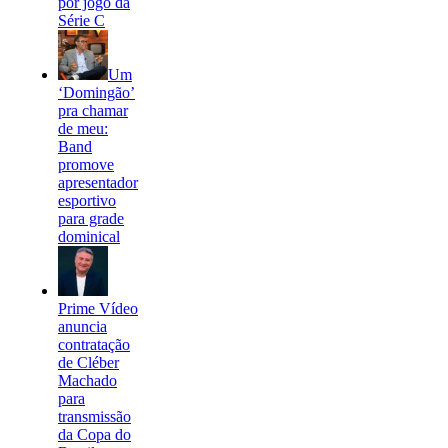
por jogo da
Série C
Um
‘Domingão’
pra chamar
de meu:
Band
promove
apresentador
esportivo
para grade
dominical
Prime Vídeo
anuncia
contratação
de Cléber
Machado
para
transmissão
da Copa do