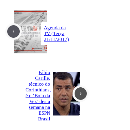
Agenda da
TV (Terça,
21/11/2017)
Fábio
Carille,
técnico do
Corinthians,
é o ‘Bola da
Vez’ desta
semana na
ESPN
Brasil